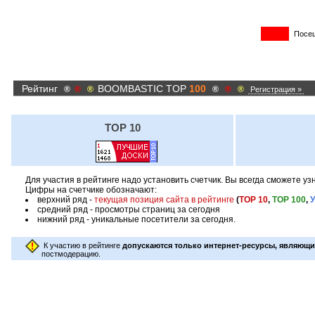
Посе
Рейтинг
BOOMBASTIC TOP
100
®
®
®
®
®
®
Регистрация »
TOP 10
Для участия в рейтинге надо установить счетчик. Вы всегда сможете у
Цифры на счетчике обозначают:
верхний ряд -
текущая позиция сайта в рейтинге
(
TOP 10
,
TOP 100
,
средний ряд - просмотры страниц за сегодня
нижний ряд - уникальные посетители за сегодня.
К участию в рейтинге
допускаются только интернет-ресурсы, являющи
постмодерацию.