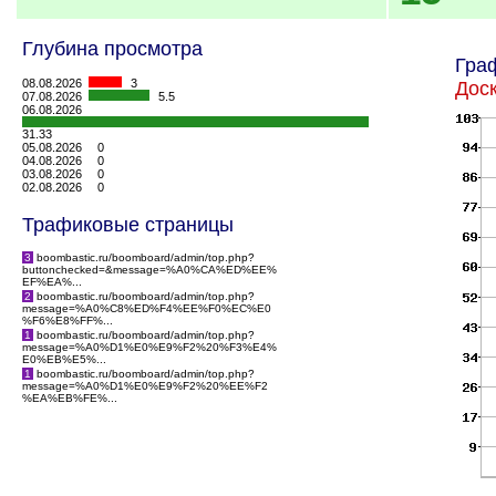
Глубина просмотра
Гра
08.08.2026
3
Дос
07.08.2026
5.5
06.08.2026
31.33
05.08.2026
0
04.08.2026
0
03.08.2026
0
02.08.2026
0
Трафиковые страницы
3
boombastic.ru/boomboard/admin/top.php?
buttonchecked=&message=%A0%CA%ED%EE%
EF%EA%...
2
boombastic.ru/boomboard/admin/top.php?
message=%A0%C8%ED%F4%EE%F0%EC%E0
%F6%E8%FF%...
1
boombastic.ru/boomboard/admin/top.php?
message=%A0%D1%E0%E9%F2%20%F3%E4%
E0%EB%E5%...
1
boombastic.ru/boomboard/admin/top.php?
message=%A0%D1%E0%E9%F2%20%EE%F2
%EA%EB%FE%...