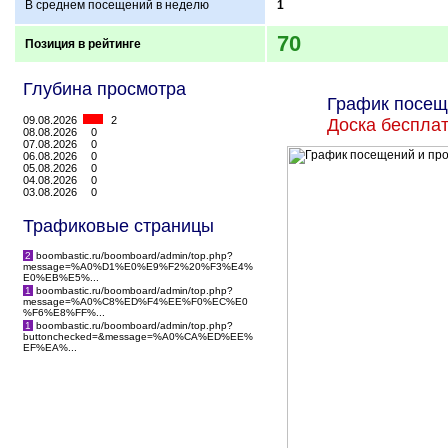
В среднем посещений в неделю
1
70
Позиция в рейтинге
Глубина просмотра
График посещ
09.08.2026
2
Доска беспла
08.08.2026
0
07.08.2026
0
06.08.2026
0
05.08.2026
0
04.08.2026
0
03.08.2026
0
Трафиковые страницы
2
boombastic.ru/boomboard/admin/top.php?
message=%A0%D1%E0%E9%F2%20%F3%E4%
E0%EB%E5%...
1
boombastic.ru/boomboard/admin/top.php?
message=%A0%C8%ED%F4%EE%F0%EC%E0
%F6%E8%FF%...
1
boombastic.ru/boomboard/admin/top.php?
buttonchecked=&message=%A0%CA%ED%EE%
EF%EA%...