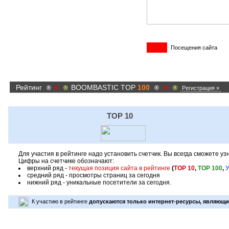
Посещения сайта
Рейтинг
BOOMBASTIC TOP
100
®
®
®
®
®
®
Регистрация »
TOP 10
Для участия в рейтинге надо установить счетчик. Вы всегда сможете у
Цифры на счетчике обозначают:
верхний ряд -
текущая позиция сайта в рейтинге
(
TOP 10
,
TOP 100
,
средний ряд - просмотры страниц за сегодня
нижний ряд - уникальные посетители за сегодня.
К участию в рейтинге
допускаются только интернет-ресурсы, являющи