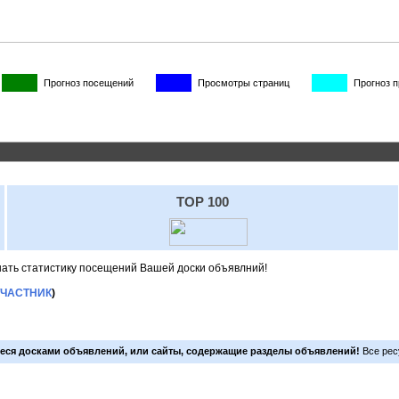
Прогноз посещений
Просмотры страниц
Прогноз 
TOP 100
знать статистику посещений Вашей доски объявлний!
УЧАСТНИК
)
еся досками объявлений, или сайты, содержащие разделы объявлений!
Все рес