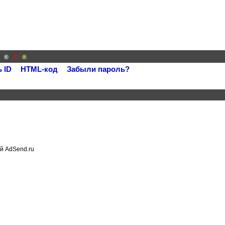
й
®
®
®
 ID
HTML-код
Забыли пароль?
й AdSend.ru