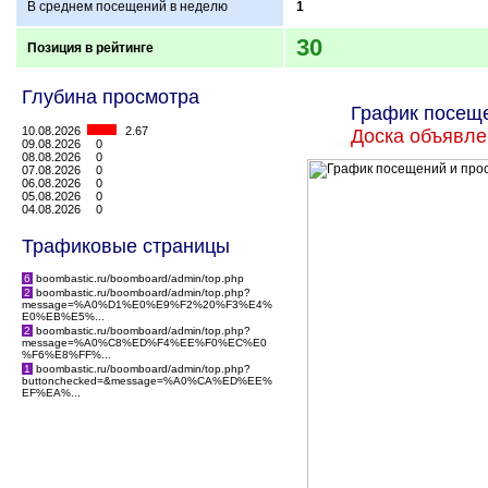
В среднем посещений в неделю
1
30
Позиция в рейтинге
Глубина просмотра
График посеще
10.08.2026
2.67
Доска объявле
09.08.2026
0
08.08.2026
0
07.08.2026
0
06.08.2026
0
05.08.2026
0
04.08.2026
0
Трафиковые страницы
6
boombastic.ru/boomboard/admin/top.php
2
boombastic.ru/boomboard/admin/top.php?
message=%A0%D1%E0%E9%F2%20%F3%E4%
E0%EB%E5%...
2
boombastic.ru/boomboard/admin/top.php?
message=%A0%C8%ED%F4%EE%F0%EC%E0
%F6%E8%FF%...
1
boombastic.ru/boomboard/admin/top.php?
buttonchecked=&message=%A0%CA%ED%EE%
EF%EA%...